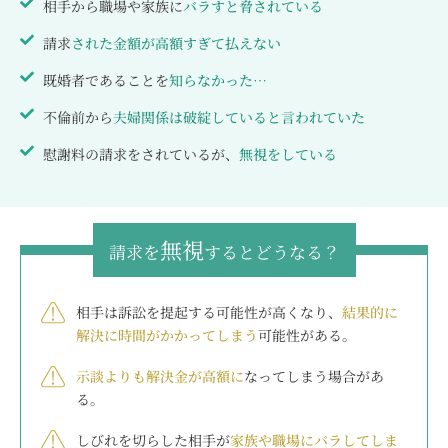
相手から職場や家族に
バラすと脅されている
請求
された金額が高額すぎて払えない
既婚者であることを
知らなかった…
不倫前から
夫婦関係は破綻していると言われていた
慰謝料の請求をされているが、
無視をしている
無視
請求を
するとどうなる？
相手は訴訟を提起する可能性が高くなり、
結果的に
解決に時間がかかってしまう
可能性がある。
示談よりも解決金が高額に
なってしまう場合があ
る。
しびれを切らした相手が
家族や職場にバラしてしま