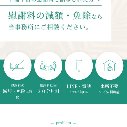
慰謝料の
相談料初回
LINE・電話
来所不要
減額・免除
３０分無料
に特
での相談OK
でご依頼可能
化
problem